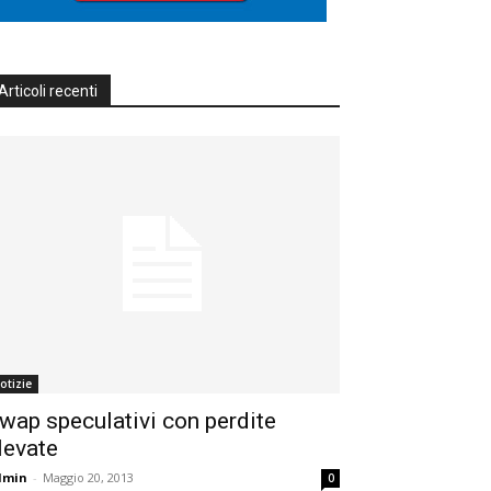
Articoli recenti
otizie
wap speculativi con perdite
levate
dmin
-
Maggio 20, 2013
0