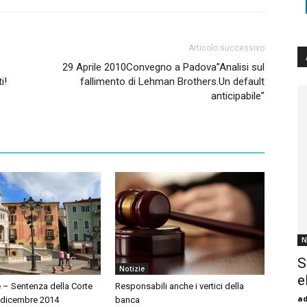
Articolo successivo
29 Aprile 2010Convegno a Padova”Analisi sul
i!
fallimento di Lehman Brothers.Un default
anticipabile”
N
S
Notizie
e
 – Sentenza della Corte
Responsabili anche i vertici della
a
8 dicembre 2014
banca